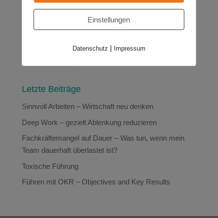
Storytelling
Tools
Toxische Führung
Update
Einstellungen
Veränderung
Veränderungsprozesse
Visualisierung
Weisheitsgeschichten
Widerstand
Ziele
|
Datenschutz
Impressum
Zusammenarbeit
Letzte Beiträge
Sinnvoll Arbeiten – Wirtschaft neu denken
Deep Work – gezielt Ablenkung reduzieren
Fachkräftemangel auf Dauer – Was tun, wenn mein
Team dauerhaft überlastet ist?
Toxische Führung
Führen mit OKR – Objectives and Key Results