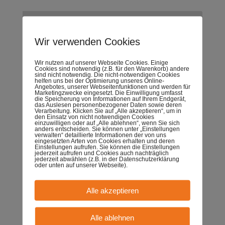
Wir verwenden Cookies
Schlagwörter
Wir nutzen auf unserer Webseite Cookies. Einige
Cookies sind notwendig (z.B. für den Warenkorb) andere
Ablenkung reduzieren
Akzeptanz
Antworten der KI
sind nicht notwendig. Die nicht-notwendigen Cookies
helfen uns bei der Optimierung unseres Online-
Angebotes, unserer Webseitenfunktionen und werden für
Arbeitsalltag
Arbeitsorganisation
BPM
Buchtipp
Marketingzwecke eingesetzt. Die Einwilligung umfasst
die Speicherung von Informationen auf Ihrem Endgerät,
Change
Coaching
Cooperation-Coach
Führung
das Auslesen personenbezogener Daten sowie deren
Verarbeitung. Klicken Sie auf „Alle akzeptieren“, um in
den Einsatz von nicht notwendigen Cookies
Gemeinkosten
Gewohnheiten
Kennzahlen
einzuwilligen oder auf „Alle ablehnen“, wenn Sie sich
anders entscheiden. Sie können unter „Einstellungen
verwalten“ detaillierte Informationen der von uns
Komfortzone
Kommunikation
Kompetenzen
Lernzone
eingesetzten Arten von Cookies erhalten und deren
Einstellungen aufrufen. Sie können die Einstellungen
jederzeit aufrufen und Cookies auch nachträglich
Methoden
Miniinterventionen
Moderne Führung
jederzeit abwählen (z.B. in der Datenschutzerklärung
oder unten auf unserer Webseite).
Motivation
PERMA-Lead
Personalmanager
Positive Leadership
Positive Psychologie
Prioritäten
Alle akzeptieren
Projektmanagement
Psychologie
Routinen
Alle ablehnen
Selbstführung
Sinn
Sinnvoll arbeiten
Sprache