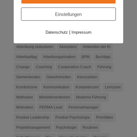
Einstellungen
|
Datenschutz
Impressum
Schlagwörter
Ablenkung reduzieren
Akzeptanz
Antworten der KI
Arbeitsalltag
Arbeitsorganisation
BPM
Buchtipp
Change
Coaching
Cooperation-Coach
Führung
Gemeinkosten
Gewohnheiten
Kennzahlen
Komfortzone
Kommunikation
Kompetenzen
Lernzone
Methoden
Miniinterventionen
Moderne Führung
Motivation
PERMA-Lead
Personalmanager
Positive Leadership
Positive Psychologie
Prioritäten
Projektmanagement
Psychologie
Routinen