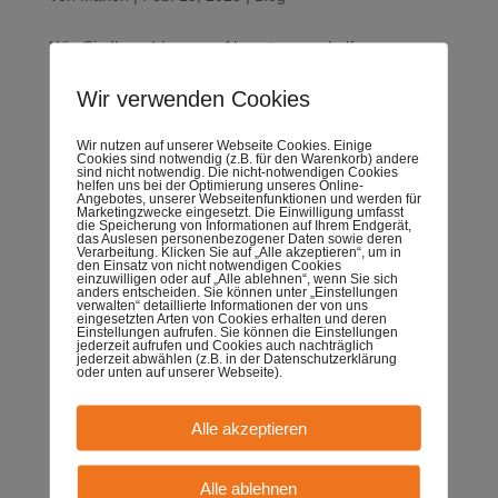
Wie Sie Ihren Ideen zur Akzeptanz verhelfen
Psychologische Einsichten und praktische Strategien
Wir verwenden Cookies
für Führungskräfte Neue Ideen stoßen im beruflichen
Alltag und in Veränderungsprozessen selten sofort auf
Wir nutzen auf unserer Webseite Cookies. Einige
Begeisterung. Viel häufiger begegnen sie uns mit
Cookies sind notwendig (z.B. für den Warenkorb) andere
sind nicht notwendig. Die nicht-notwendigen Cookies
helfen uns bei der Optimierung unseres Online-
Skepsis, manchmal...
Angebotes, unserer Webseitenfunktionen und werden für
Marketingzwecke eingesetzt. Die Einwilligung umfasst
die Speicherung von Informationen auf Ihrem Endgerät,
das Auslesen personenbezogener Daten sowie deren
Verarbeitung. Klicken Sie auf „Alle akzeptieren“, um in
Tricksen, Täuschen, Tarnen
den Einsatz von nicht notwendigen Cookies
einzuwilligen oder auf „Alle ablehnen“, wenn Sie sich
von
Marion
|
Apr. 13, 2021
|
Blog
anders entscheiden. Sie können unter „Einstellungen
verwalten“ detaillierte Informationen der von uns
eingesetzten Arten von Cookies erhalten und deren
Einstellungen aufrufen. Sie können die Einstellungen
Wenn Ziele und Kennzahlen zu absurden
jederzeit aufrufen und Cookies auch nachträglich
jederzeit abwählen (z.B. in der Datenschutzerklärung
Verhaltensweisen führen Ziele und Kennzahlen gelten
oder unten auf unserer Webseite).
als Goldstandard moderner Unternehmensführung. Sie
versprechen Transparenz, Vergleichbarkeit und
Alle akzeptieren
Steuerbarkeit. Doch nicht selten führen sie genau dort,
wo sie für Orientierung...
Alle ablehnen