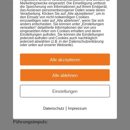
Etabliere eine offene, mitfühlende Gesprächskultur.
Marketingzwecke eingesetzt. Die Einwilligung umfasst
die Speicherung von Informationen auf Ihrem Endgerät,
Verhindere Einzelkämpfertum.
das Auslesen personenbezogener Daten sowie deren
Verarbeitung. Klicken Sie auf „Alle akzeptieren“, um in
den Einsatz von nicht notwendigen Cookies
Sprich Kollegialität an, wenn jemand sich zu sehr
einzuwilligen oder auf „Alle ablehnen“, wenn Sie sich
anders entscheiden. Sie können unter „Einstellungen
zurückzieht – aber nicht anklagend, sondern als
verwalten“ detaillierte Informationen der von uns
eingesetzten Arten von Cookies erhalten und deren
Einladung.
Einstellungen aufrufen. Sie können die Einstellungen
jederzeit aufrufen und Cookies auch nachträglich
jederzeit abwählen (z.B. in der Datenschutzerklärung
oder unten auf unserer Webseite).
5. Ermögliche Mikropausen – und sei
dabei Vorbild
Alle akzeptieren
Beispiel Krankenhausstation:
Alle ablehnen
Die Stationsleitung führt die „2-Minuten-Stille“ ein –
jeden Tag um 11 Uhr. Kurz innehalten, durchatmen,
Einstellungen
bewusst spüren: Wie geht’s mir gerade?
Nach anfänglicher Skepsis wird es zur Kraftquelle –
|
Datenschutz
Impressum
gerade in chaotischen Zeiten.
Führungsimpuls: