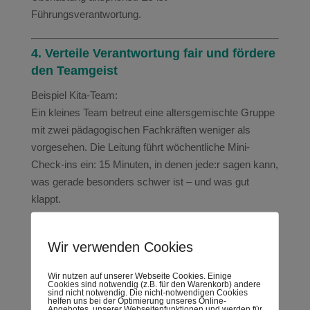
Führungsverantwortung.
4. Verteile Verantwortung fair und fördere
den Teamgeist
Beispiel Kita-Team:
Ein kleines Team betreut eine altersgemischte Gruppe
mit zwei pädagogischen Fachkräften weniger als
vorgesehen. Die Leitung führt wöchentliche Mini-
Check-ins ein: 15 Minuten, in denen jede:r sagen kann,
was gerade besonders schwer ist – und was gut
klappt.
Sie fragt bewusst: Wo brauchst du Unterstützung?
und: Was kannst du heute für dich tun, um stabil zu
Wir verwenden Cookies
bleiben?
Wir nutzen auf unserer Webseite Cookies. Einige
Cookies sind notwendig (z.B. für den Warenkorb) andere
Führungsimpuls:
sind nicht notwendig. Die nicht-notwendigen Cookies
helfen uns bei der Optimierung unseres Online-
Angebotes, unserer Webseitenfunktionen und werden für