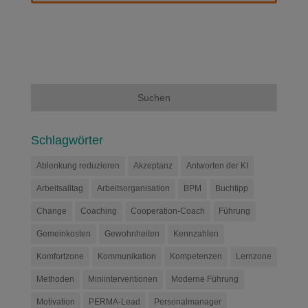
Schlagwörter
Ablenkung reduzieren
Akzeptanz
Antworten der KI
Arbeitsalltag
Arbeitsorganisation
BPM
Buchtipp
Change
Coaching
Cooperation-Coach
Führung
Gemeinkosten
Gewohnheiten
Kennzahlen
Komfortzone
Kommunikation
Kompetenzen
Lernzone
Methoden
Miniinterventionen
Moderne Führung
Motivation
PERMA-Lead
Personalmanager