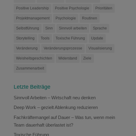
Positive Leadership
Positive Psychologie
Prioritäten
Projektmanagement
Psychologie
Routinen
Selbstführung
Sinn
Sinnvoll arbeiten
Sprache
Storytelling
Tools
Toxische Führung
Update
Veränderung
Veränderungsprozesse
Visualisierung
Weisheitsgeschichten
Widerstand
Ziele
Zusammenarbeit
Letzte Beiträge
Sinnvoll Arbeiten – Wirtschaft neu denken
Deep Work – gezielt Ablenkung reduzieren
Fachkräftemangel auf Dauer – Was tun, wenn mein
Team dauerhaft überlastet ist?
Toxische Führung