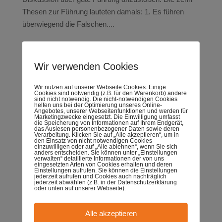
Thesen zur Führung lauteten damals: 1. Es führen
überwiegend die Falschen....
Toxische Führung – wie man Missstände etabliert
Wir verwenden Cookies
von
Marion
|
März 28, 2025
|
Blog
Wir nutzen auf unserer Webseite Cookies. Einige
So etablieren Sie Missstände erfolgreich in Ihrer
Cookies sind notwendig (z.B. für den Warenkorb) andere
sind nicht notwendig. Die nicht-notwendigen Cookies
Organisation – Ein satirischer Ratgeber zur toxischen
helfen uns bei der Optimierung unseres Online-
Angebotes, unserer Webseitenfunktionen und werden für
Führung Mit einem Augenzwinkern(!) – möchte ich
Marketingzwecke eingesetzt. Die Einwilligung umfasst
die Speicherung von Informationen auf Ihrem Endgerät,
heute mal all jenen zur Seite stehen, die (bewusst oder
das Auslesen personenbezogener Daten sowie deren
Verarbeitung. Klicken Sie auf „Alle akzeptieren“, um in
unbewusst) daran arbeiten, toxische Strukturen und...
den Einsatz von nicht notwendigen Cookies
einzuwilligen oder auf „Alle ablehnen“, wenn Sie sich
anders entscheiden. Sie können unter „Einstellungen
verwalten“ detaillierte Informationen der von uns
eingesetzten Arten von Cookies erhalten und deren
Einstellungen aufrufen. Sie können die Einstellungen
Wenn Gespräche sich im Kreise drehen
jederzeit aufrufen und Cookies auch nachträglich
jederzeit abwählen (z.B. in der Datenschutzerklärung
von
Marion
|
Aug. 24, 2024
|
Blog
oder unten auf unserer Webseite).
Fünf kleine sprachliche Interventionen mit großer
Alle akzeptieren
Wirkung Oh je! Kennen Sie das? Ihr Gesprächspartner