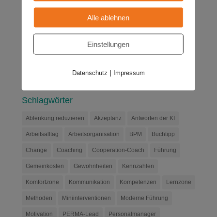
… … redet sich in einer Endlosschleife von Problemen
Alle ablehnen
fest – alles sei schwierig, aussichtslos, nicht zu
ändern. … erklärt ausführlich, warum...
Einstellungen
|
Datenschutz
Impressum
Schlagwörter
Ablenkung reduzieren
Akzeptanz
Antworten der KI
Arbeitsalltag
Arbeitsorganisation
BPM
Buchtipp
Change
Coaching
Cooperation-Coach
Führung
Gemeinkosten
Gewohnheiten
Kennzahlen
Komfortzone
Kommunikation
Kompetenzen
Lernzone
Methoden
Miniinterventionen
Moderne Führung
Motivation
PERMA-Lead
Personalmanager